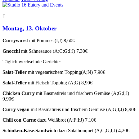
Montag, 13. Oktober
Currywurst
mit Pommes (I;J) 8,60€
Gnocchi
mit Sahnesauce (A;C;G;I;J) 7,30€
Täglich wechselnde Gerichte:
Salat-Teller
mit vegetarischem Topping(A;N) 7,90€
Salat-Teller
mit Fleisch Topping (A;G) 8,90€
Chicken Curry
mit Basmatireis und frischem Gemüse (A;G;I;J)
9,90€
Curry vegan
mit Basmatireis und frischem Gemüse (A;G;I;J) 8,90€
Chili
con
Carne
dazu Weißbrot (A;F;I;J) 7,10€
Schinken-Käse-Sandwich
dazu Salatbouquet (A;C;G;I;J) 4,20€